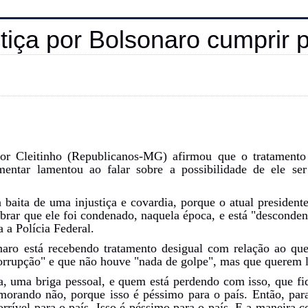
Justiça por Bolsonaro cumpri
r Cleitinho (Republicanos-MG) afirmou que o tratamento 
amentar lamentou ao falar sobre a possibilidade de ele s
baita de uma injustiça e covardia, porque o atual presidente
mbrar que ele foi condenado, naquela época, e está "desconde
a a Polícia Federal.
naro está recebendo tratamento desigual com relação ao que
rrupção" e que não houve "nada de golpe", mas que querem l
, uma briga pessoal, e quem está perdendo com isso, que fiq
morando não, porque isso é péssimo para o país. Então, pa
horrível para o país. Isso é péssimo para o país. E a maneira