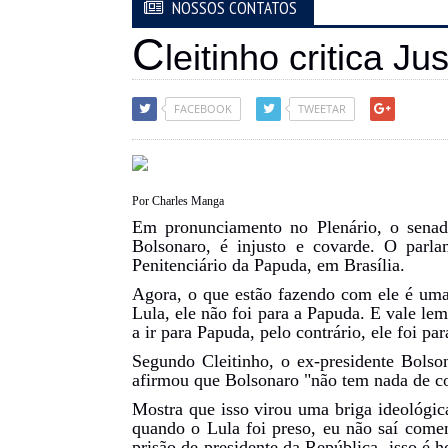
NOSSOS CONTATOS
C
leitinho critica 
FACEBOOK
TWEETAR
Por Charles Manga
Em pronunciamento no Plenário, o senado
Bolsonaro, é injusto e covarde. O parl
Penitenciário da Papuda, em Brasília.
Agora, o que estão fazendo com ele é uma 
Lula, ele não foi para a Papuda. E vale le
a ir para Papuda, pelo contrário, ele foi par
Segundo Cleitinho, o ex-presidente Bolso
afirmou que Bolsonaro "não tem nada de co
Mostra que isso virou uma briga ideológica
quando o Lula foi preso, eu não saí come
prisão de presidente da República, isso é 