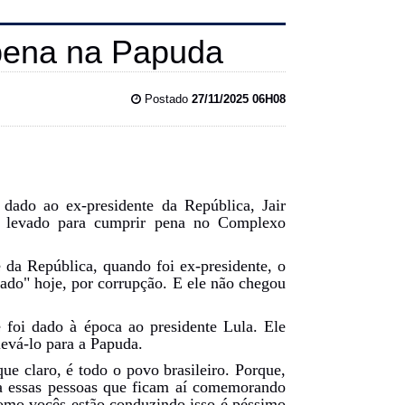
r pena na Papuda
Postado
27/11/2025 06H08
dado ao ex-presidente da República, Jair
er levado para cumprir pena no Complexo
 da República, quando foi ex-presidente, o
nado" hoje, por corrupção. E ele não chegou
 foi dado à época ao presidente Lula. Ele
evá-lo para a Papuda.
ue claro, é todo o povo brasileiro. Porque,
ra essas pessoas que ficam aí comemorando
 como vocês estão conduzindo isso é péssimo