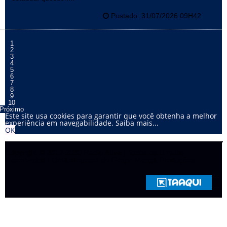
Postado: 31/07/2026 09H42
1
2
3
4
5
6
7
8
9
10
Próximo
Este site usa cookies para garantir que você obtenha a melhor
experiência em navegabilidade.
Saiba mais...
OK
Copyright © 2012-2030 Rádio Ativa | Todos os Direitos
Reservados I Uma empresa do Grupo Manga Produções