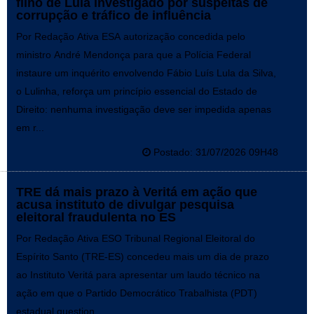
filho de Lula investigado por suspeitas de
corrupção e tráfico de influência
Por Redação Ativa ESA autorização concedida pelo
ministro André Mendonça para que a Polícia Federal
instaure um inquérito envolvendo Fábio Luís Lula da Silva,
o Lulinha, reforça um princípio essencial do Estado de
Direito: nenhuma investigação deve ser impedida apenas
em r...
Postado: 31/07/2026 09H48
TRE dá mais prazo à Veritá em ação que
acusa instituto de divulgar pesquisa
eleitoral fraudulenta no ES
Por Redação Ativa ESO Tribunal Regional Eleitoral do
Espírito Santo (TRE-ES) concedeu mais um dia de prazo
ao Instituto Veritá para apresentar um laudo técnico na
ação em que o Partido Democrático Trabalhista (PDT)
estadual question...