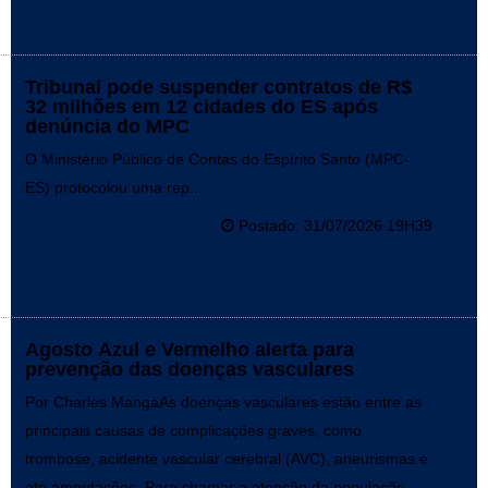
Tribunal pode suspender contratos de R$
32 milhões em 12 cidades do ES após
denúncia do MPC
O Ministério Público de Contas do Espírito Santo (MPC-
ES) protocolou uma rep...
Postado: 31/07/2026 19H39
Agosto Azul e Vermelho alerta para
prevenção das doenças vasculares
Por Charles MangaAs doenças vasculares estão entre as
principais causas de complicações graves, como
trombose, acidente vascular cerebral (AVC), aneurismas e
até amputações. Para chamar a atenção da população