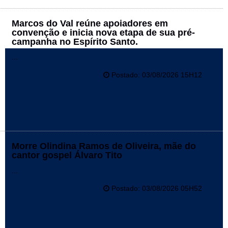
Marcos do Val reúne apoiadores em
convenção e inicia nova etapa de sua pré-
campanha no Espírito Santo.
...
Postado: 03/08/2026 15H12
Morre Olindina Ramos de Oliveira, mãe do
cantor gospel Álvaro Tito
...
Postado: 03/08/2026 05H52