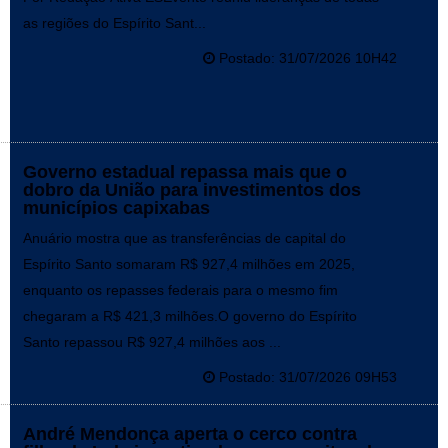
as regiões do Espírito Sant...
Postado: 31/07/2026 10H42
Governo estadual repassa mais que o
dobro da União para investimentos dos
municípios capixabas
Anuário mostra que as transferências de capital do
Espírito Santo somaram R$ 927,4 milhões em 2025,
enquanto os repasses federais para o mesmo fim
chegaram a R$ 421,3 milhões.O governo do Espírito
Santo repassou R$ 927,4 milhões aos ...
Postado: 31/07/2026 09H53
André Mendonça aperta o cerco contra