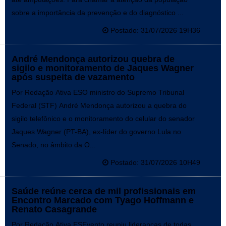
sobre a importância da prevenção e do diagnóstico ...
Postado: 31/07/2026 19H36
André Mendonça autorizou quebra de
sigilo e monitoramento de Jaques Wagner
após suspeita de vazamento
Por Redação Ativa ESO ministro do Supremo Tribunal
Federal (STF) André Mendonça autorizou a quebra do
sigilo telefônico e o monitoramento do celular do senador
Jaques Wagner (PT-BA), ex-líder do governo Lula no
Senado, no âmbito da O...
Postado: 31/07/2026 10H49
Saúde reúne cerca de mil profissionais em
Encontro Marcado com Tyago Hoffmann e
Renato Casagrande
Por Redação Ativa ESEvento reuniu lideranças de todas